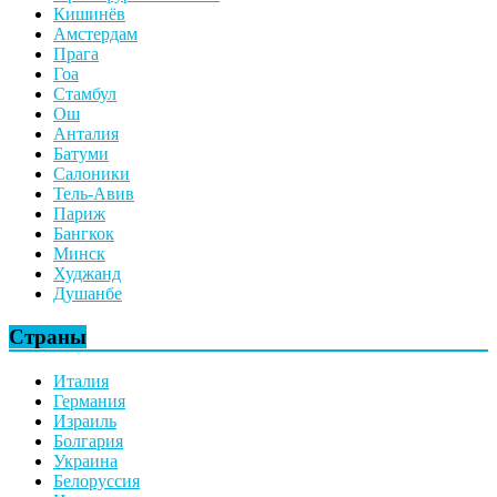
Кишинёв
Амстердам
Прага
Гоа
Стамбул
Ош
Анталия
Батуми
Салоники
Тель-Авив
Париж
Бангкок
Минск
Худжанд
Душанбе
Страны
Италия
Германия
Израиль
Болгария
Украина
Белоруссия