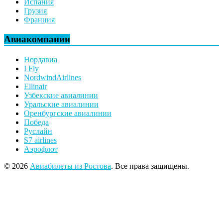
Испания
Грузия
Франция
Авиакомпании
Нордавиа
I Fly
NordwindAirlines
Ellinair
Узбекские авиалинии
Уральские авиалинии
Оренбургские авиалинии
Победа
Руслайн
S7 airlines
Аэрофлот
© 2026
Авиабилеты из Ростова
. Все права защищены.