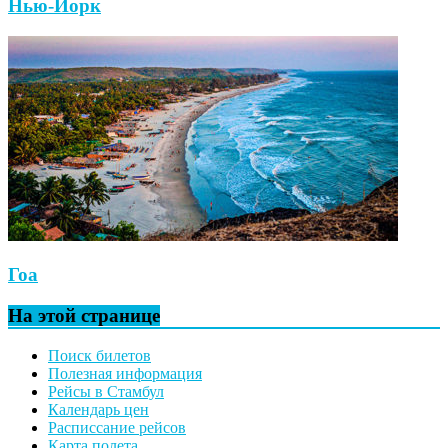
Нью-Йорк
Гоа
На этой странице
Поиск билетов
Полезная информация
Рейсы в Стамбул
Календарь цен
Расписсание рейсов
Карта полета