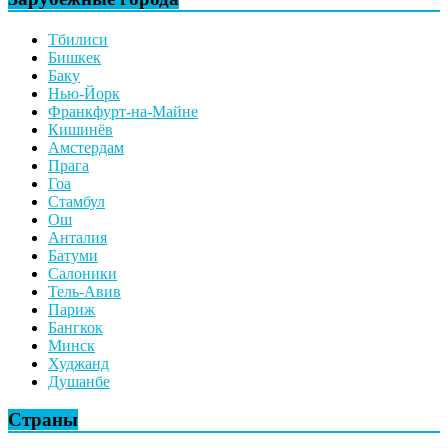
Тбилиси
Бишкек
Баку
Нью-Йорк
Франкфурт-на-Майне
Кишинёв
Амстердам
Прага
Гоа
Стамбул
Ош
Анталия
Батуми
Салоники
Тель-Авив
Париж
Бангкок
Минск
Худжанд
Душанбе
Страны