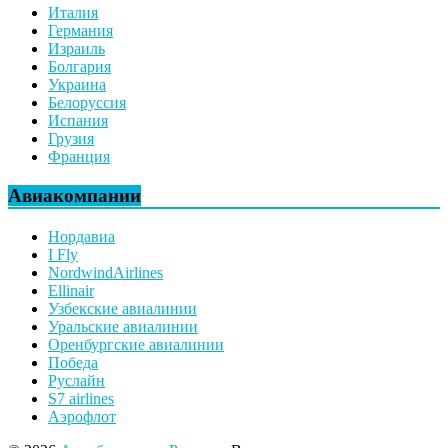
Италия
Германия
Израиль
Болгария
Украина
Белоруссия
Испания
Грузия
Франция
Авиакомпании
Нордавиа
I Fly
NordwindAirlines
Ellinair
Узбекские авиалинии
Уральские авиалинии
Оренбургские авиалинии
Победа
Руслайн
S7 airlines
Аэрофлот