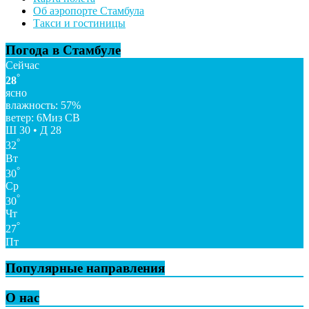
Об аэропорте Стамбула
Такси и гостиницы
Погода в Стамбуле
Сейчас
°
28
ясно
влажность: 57%
ветер: 6Миз СВ
Ш 30 • Д 28
°
32
Вт
°
30
Ср
°
30
Чт
°
27
Пт
Популярные направления
О нас