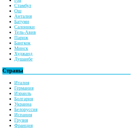
Гоа
Стамбул
Ош
Анталия
Батуми
Салоники
Тель-Авив
Париж
Бангкок
Минск
Худжанд
Душанбе
Страны
Италия
Германия
Израиль
Болгария
Украина
Белоруссия
Испания
Грузия
Франция